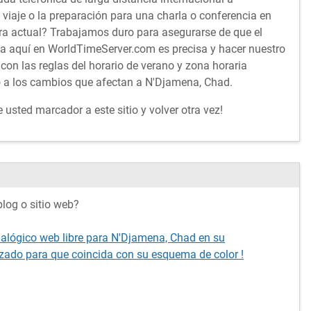
iaje o la preparación para una charla o conferencia en
ra actual? Trabajamos duro para asegurarse de que el
ta aquí en WorldTimeServer.com es precisa y hacer nuestro
con las reglas del horario de verano y zona horaria
o a los cambios que afectan a N'Djamena, Chad.
usted marcador a este sitio y volver otra vez!
log o sitio web?
nalógico web libre para N'Djamena, Chad en su
izado para que coincida con su esquema de color !