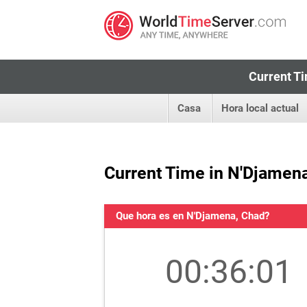
Current Ti
Casa
Hora local actual
Current Time in N'Djamen
Que hora es en N'Djamena, Chad?
00:36:02