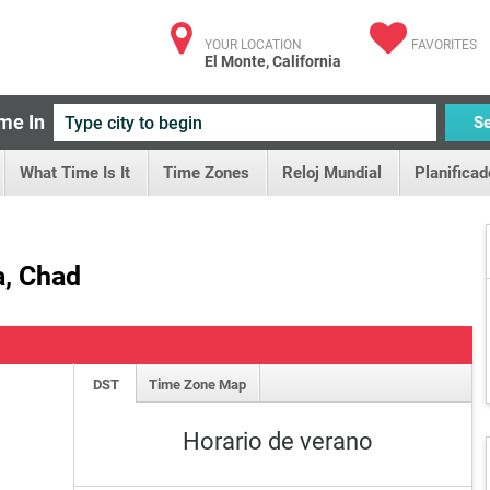
YOUR LOCATION
FAVORITES
El Monte, California
me In
S
What Time Is It
Time Zones
Reloj Mundial
Planificad
a, Chad
DST
Time Zone Map
Horario de verano