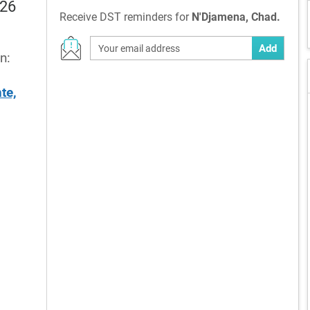
026
Receive DST reminders for
N'Djamena, Chad.
Add
n:
te,