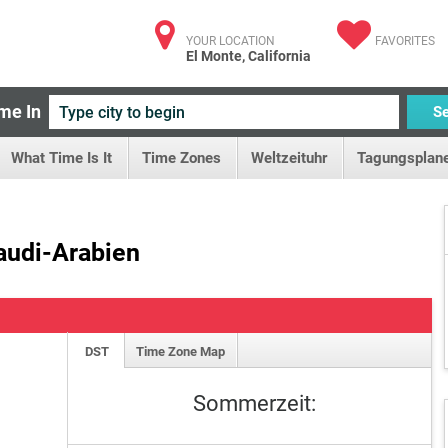
YOUR LOCATION
FAVORITES
El Monte, California
me In
S
What Time Is It
Time Zones
Weltzeituhr
Tagungsplane
audi-Arabien
DST
Time Zone Map
Sommerzeit: