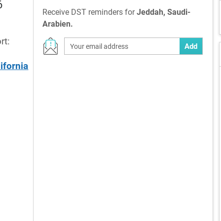
6
Receive DST reminders for
Jeddah, Saudi-
Arabien.
rt:
Add
ifornia