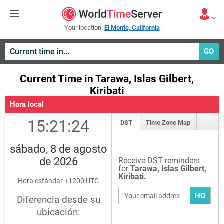
Your location:
El Monte, California
GO
Current Time in Tarawa, Islas Gilbert,
Kiribati
Hora local
15:21:25
DST
Time Zone Map
sábado, 8 de agosto
de 2026
Receive DST reminders
for
Tarawa, Islas Gilbert,
Kiribati.
Hora estándar +1200 UTC
HO
Diferencia desde su
ubicación: