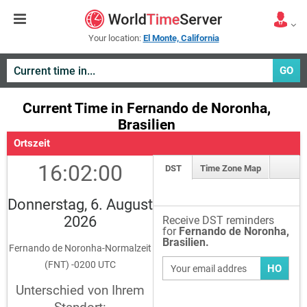
Your location:
El Monte, California
GO
Current Time in Fernando de Noronha,
Brasilien
Ortszeit
16:02:00
DST
Time Zone Map
Donnerstag, 6. August
2026
Receive DST reminders
for
Fernando de Noronha,
Brasilien.
Fernando de Noronha-Normalzeit
(FNT) -0200 UTC
HO
Unterschied von Ihrem