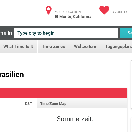
YOUR LOCATION
FAVORITES
El Monte, California
me In
S
What Time Is It
Time Zones
Weltzeituhr
Tagungsplane
rasilien
DST
Time Zone Map
Sommerzeit: