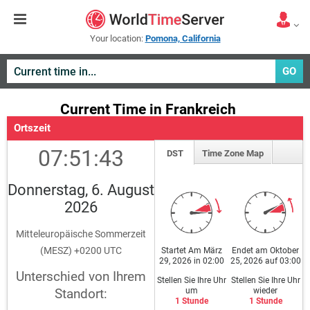
Your location:
Pomona, California
GO
Current Time in Frankreich
Ortszeit
07:51:43
DST
Time Zone Map
Donnerstag, 6. August
2026
Mitteleuropäische Sommerzeit
(MESZ) +0200 UTC
Startet Am März
Endet am Oktober
29, 2026 in 02:00
25, 2026 auf 03:00
Unterschied von Ihrem
Stellen Sie Ihre Uhr
Stellen Sie Ihre Uhr
um
wieder
Standort:
1 Stunde
1 Stunde