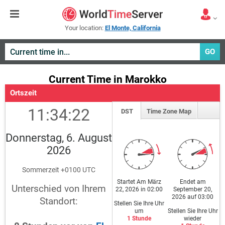
Your location:
El Monte, California
GO
Current Time in Marokko
Ortszeit
11:34:22
DST
Time Zone Map
Donnerstag, 6. August
2026
Sommerzeit +0100 UTC
Startet Am März
Endet am
Unterschied von Ihrem
22, 2026 in 02:00
September 20,
2026 auf 03:00
Standort:
Stellen Sie Ihre Uhr
um
Stellen Sie Ihre Uhr
1 Stunde
wieder