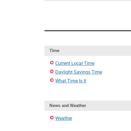
Time
Current Local Time
Daylight Savings Time
What Time Is It
News and Weather
Weather