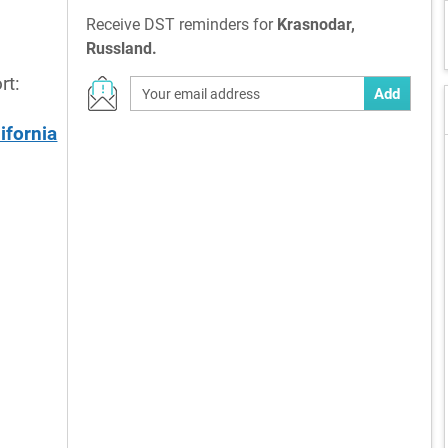
Receive DST reminders for
Krasnodar,
Russland.
rt:
Add
ifornia