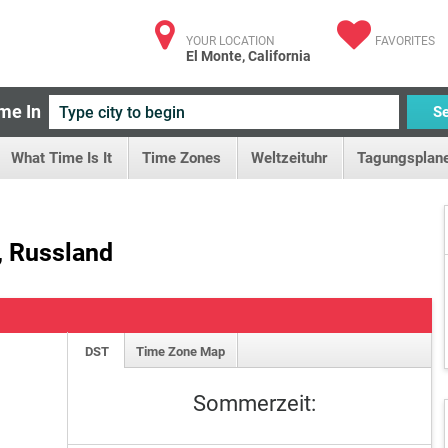
YOUR LOCATION
FAVORITES
El Monte, California
me In
S
What Time Is It
Time Zones
Weltzeituhr
Tagungsplane
, Russland
DST
Time Zone Map
Sommerzeit: