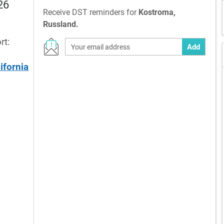
26
Receive DST reminders for
Kostroma,
Russland.
rt:
Add
ifornia