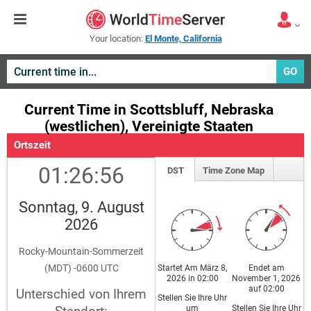
Your location:
El Monte, California
GO
Current Time in Scottsbluff, Nebraska
(westlichen), Vereinigte Staaten
Ortszeit
01:26:56
DST
Time Zone Map
Sonntag, 9. August
2026
Rocky-Mountain-Sommerzeit
(MDT) -0600 UTC
Startet Am März 8,
Endet am
2026 in 02:00
November 1, 2026
auf 02:00
Unterschied von Ihrem
Stellen Sie Ihre Uhr
um
Stellen Sie Ihre Uhr