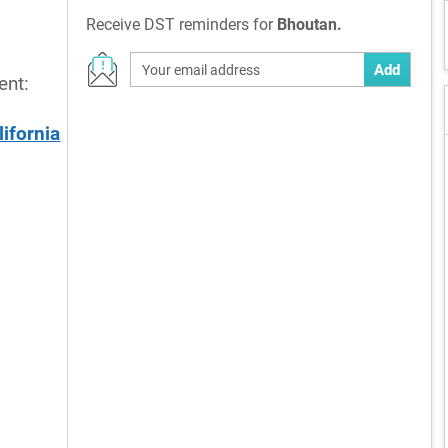
Receive DST reminders for
Bhoutan.
Add
ent:
lifornia