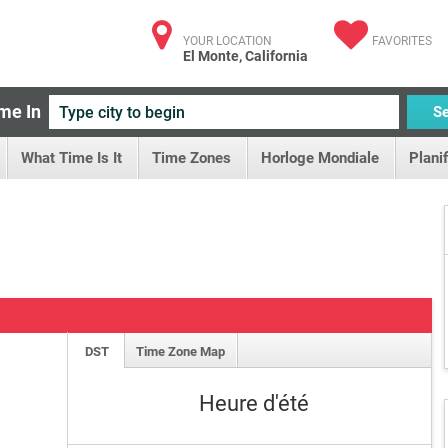
YOUR LOCATION
FAVORITES
El Monte, California
me In
S
What Time Is It
Time Zones
Horloge Mondiale
Plani
DST
Time Zone Map
Heure d'été