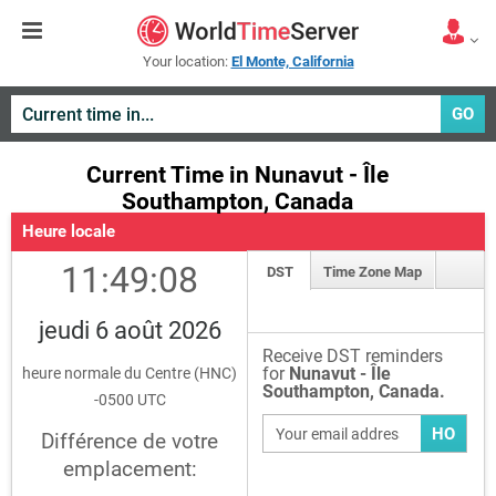
Your location:
El Monte, California
GO
Current Time in Nunavut - Île
Southampton, Canada
Heure locale
11:49:08
DST
Time Zone Map
jeudi 6 août 2026
Receive DST reminders
for
Nunavut - Île
heure normale du Centre (HNC)
Southampton, Canada.
-0500 UTC
HO
Différence de votre
emplacement: