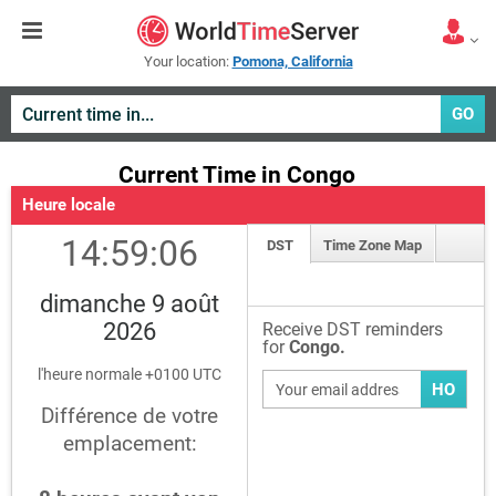
Your location:
Pomona, California
GO
Current Time in Congo
Heure locale
14:59:06
DST
Time Zone Map
dimanche 9 août
2026
Receive DST reminders
for
Congo.
l'heure normale +0100 UTC
HO
Différence de votre
emplacement: