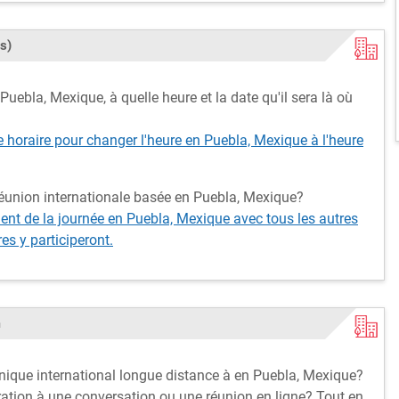
s)
uebla, Mexique, à quelle heure et la date qu'il sera là où
e horaire pour changer l'heure en Puebla, Mexique à l'heure
réunion internationale basée en Puebla, Mexique?
t de la journée en Puebla, Mexique avec tous les autres
s y participeront.
m
onique international longue distance à en Puebla, Mexique?
ation à une conversation ou une réunion en ligne? Tout en