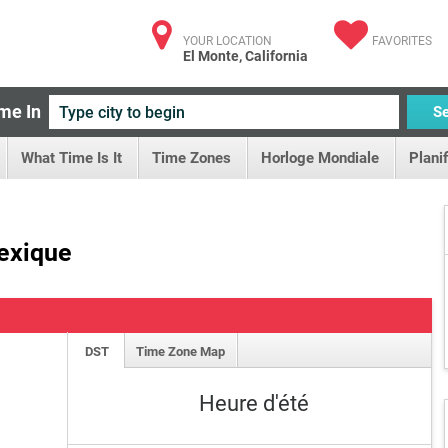
YOUR LOCATION
FAVORITES
El Monte, California
me In
S
What Time Is It
Time Zones
Horloge Mondiale
Plani
Mexique
DST
Time Zone Map
Heure d'été