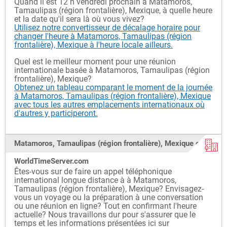
Quand il est 12 h vendredi prochain à Matamoros,
Tamaulipas (région frontalière), Mexique, à quelle heure
et la date qu'il sera là où vous vivez?
Utilisez notre convertisseur de décalage horaire pour
changer l'heure à Matamoros, Tamaulipas (région
frontalière), Mexique à l'heure locale ailleurs.
Quel est le meilleur moment pour une réunion
internationale basée à Matamoros, Tamaulipas (région
frontalière), Mexique?
Obtenez un tableau comparant le moment de la journée
à Matamoros, Tamaulipas (région frontalière), Mexique
avec tous les autres emplacements internationaux où
d'autres y participeront.
Matamoros, Tamaulipas (région frontalière), Mexique et
WorldTimeServer.com
Êtes-vous sur de faire un appel téléphonique
international longue distance à à Matamoros,
Tamaulipas (région frontalière), Mexique? Envisagez-
vous un voyage ou la préparation à une conversation
ou une réunion en ligne? Tout en confirmant l'heure
actuelle? Nous travaillons dur pour s'assurer que le
temps et les informations présentées ici sur