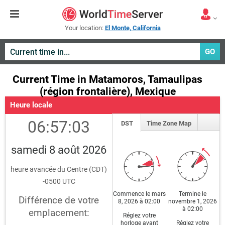
Your location:
El Monte, California
GO
Current Time in Matamoros, Tamaulipas
(région frontalière), Mexique
Heure locale
06:57:03
DST
Time Zone Map
samedi 8 août 2026
heure avancée du Centre (CDT)
-0500 UTC
Commence le mars
Termine le
Différence de votre
8, 2026 à 02:00
novembre 1, 2026
à 02:00
emplacement:
Réglez votre
horloge avant
Réglez votre