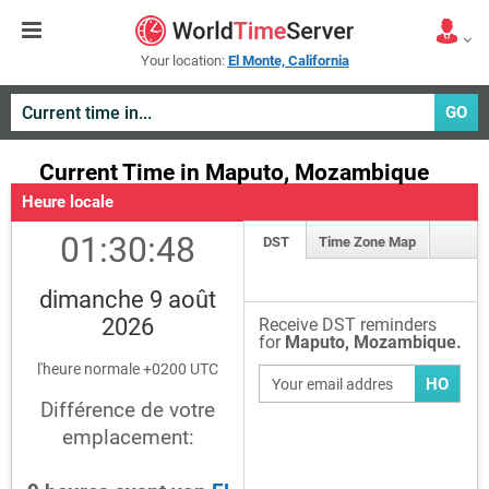
Your location:
El Monte, California
GO
Current Time in Maputo, Mozambique
Heure locale
01:30:48
DST
Time Zone Map
dimanche 9 août
2026
Receive DST reminders
for
Maputo, Mozambique.
l'heure normale +0200 UTC
HO
Différence de votre
emplacement: