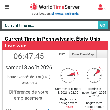
Your location:
El Monte, California
GO
Current Time in Pennsylvanie, États-Unis
Heure locale
06:47:45
DST
Time Zone Map
samedi 8 août 2026
heure avancée de l’Est (EDT)
-0400 UTC
Commence le mars
Termine le
Différence de votre
8, 2026 à 02:00
novembre 1, 2026
à 02:00
emplacement:
Réglez votre
horloge avant
Réglez votre
1 heure
horloge retour