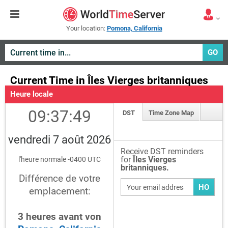
Your location:
Pomona, California
GO
Current Time in Îles Vierges britanniques
Heure locale
09:37:49
DST
Time Zone Map
vendredi 7 août 2026
Receive DST reminders
for
Îles Vierges
l'heure normale -0400 UTC
britanniques.
Différence de votre
HO
emplacement:
3
heures
avant
von