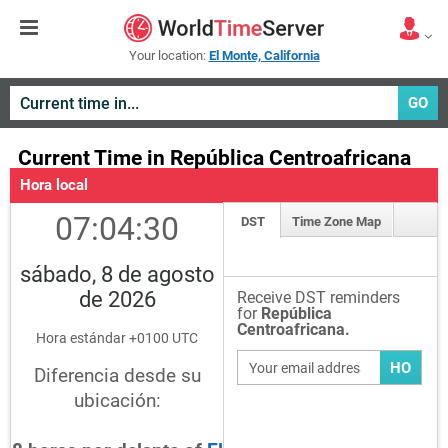
Your location:
El Monte, California
GO
Current Time in República Centroafricana
Hora local
07:04:30
DST
Time Zone Map
sábado, 8 de agosto
de 2026
Receive DST reminders
for
República
Centroafricana.
Hora estándar +0100 UTC
HO
Diferencia desde su
ubicación: