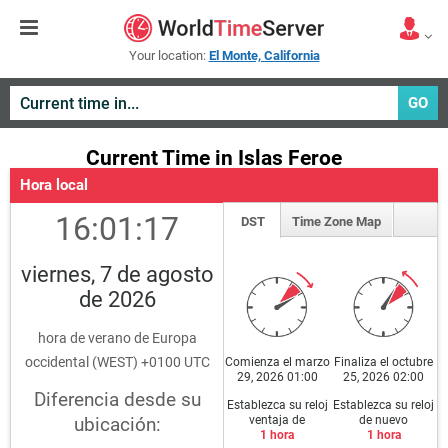
Your location:
El Monte, California
GO
Current Time in Islas Feroe
Hora local
16:01:17
DST
Time Zone Map
viernes, 7 de agosto
de 2026
hora de verano de Europa
occidental (WEST) +0100 UTC
Comienza el marzo
Finaliza el octubre
29, 2026 01:00
25, 2026 02:00
Diferencia desde su
Establezca su reloj
Establezca su reloj
ventaja de
de nuevo
ubicación:
1 hora
1 hora