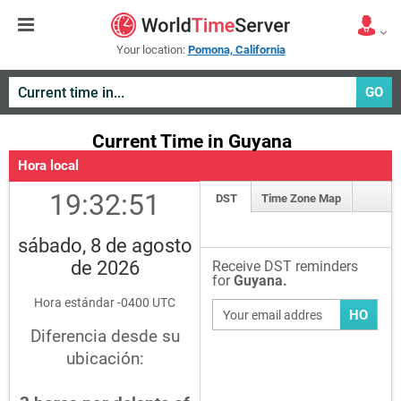
Your location:
Pomona, California
GO
Current Time in Guyana
Hora local
19:32:51
DST
Time Zone Map
sábado, 8 de agosto
de 2026
Receive DST reminders
for
Guyana.
Hora estándar -0400 UTC
HO
Diferencia desde su
ubicación: