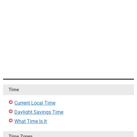
Time
Current Local Time
Daylight Savings Time
What Time Is It
Time Zones