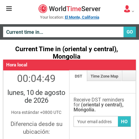
Your location:
El Monte, California
GO
Current Time in (oriental y central),
Mongolia
Hora local
00:04:49
DST
Time Zone Map
lunes, 10 de agosto
de 2026
Receive DST reminders
for
(oriental y central),
Mongolia.
Hora estándar +0800 UTC
HO
Diferencia desde su
ubicación: