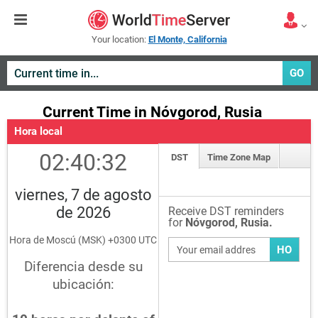
Your location:
El Monte, California
GO
Current Time in Nóvgorod, Rusia
Hora local
02:40:33
DST
Time Zone Map
viernes, 7 de agosto
de 2026
Receive DST reminders
for
Nóvgorod, Rusia.
Hora de Moscú (MSK) +0300 UTC
HO
Diferencia desde su
ubicación: