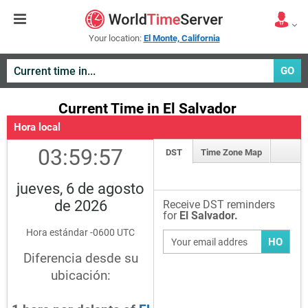
Your location:
El Monte, California
GO
Current Time in El Salvador
Hora local
03:59:57
DST
Time Zone Map
jueves, 6 de agosto
de 2026
Receive DST reminders
for
El Salvador.
Hora estándar -0600 UTC
HO
Diferencia desde su
ubicación: