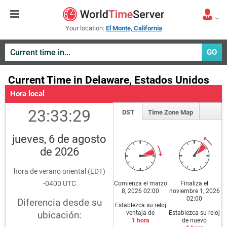
Your location:
El Monte, California
GO
Current Time in Delaware, Estados Unidos
Hora local
23:33:30
DST
Time Zone Map
jueves, 6 de agosto
de 2026
hora de verano oriental (EDT)
-0400 UTC
Comienza el marzo
Finaliza el
8, 2026 02:00
noviembre 1, 2026
02:00
Diferencia desde su
Establezca su reloj
ventaja de
Establezca su reloj
ubicación:
1 hora
de nuevo