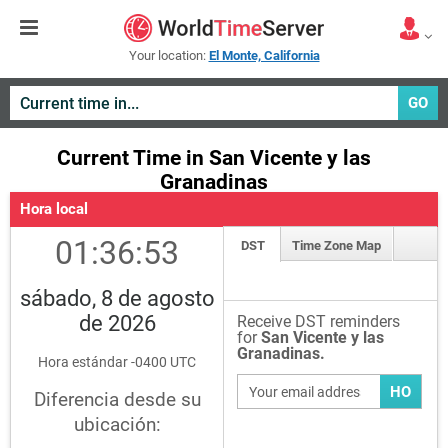
Your location:
El Monte, California
GO
Current Time in San Vicente y las
Granadinas
Hora local
01:36:53
DST
Time Zone Map
sábado, 8 de agosto
de 2026
Receive DST reminders
for
San Vicente y las
Granadinas.
Hora estándar -0400 UTC
HO
Diferencia desde su
ubicación: