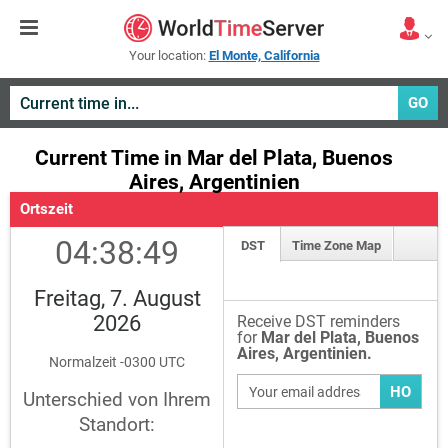
Your location:
El Monte, California
GO
Current Time in Mar del Plata, Buenos
Aires, Argentinien
Ortszeit
04:38:49
DST
Time Zone Map
Freitag, 7. August
2026
Receive DST reminders
for
Mar del Plata, Buenos
Aires, Argentinien.
Normalzeit -0300 UTC
HO
Unterschied von Ihrem
Standort: