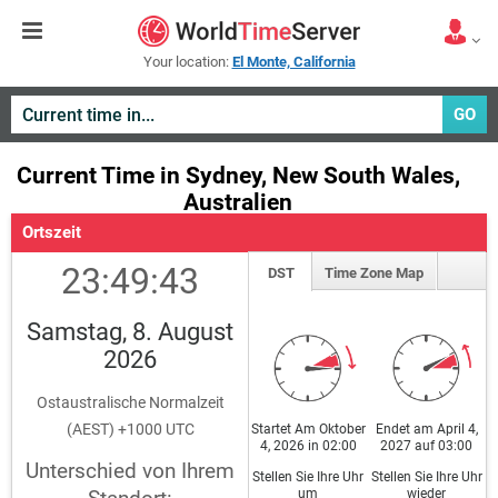
Your location:
El Monte, California
GO
Current Time in Sydney, New South Wales,
Australien
Ortszeit
23:49:43
DST
Time Zone Map
Samstag, 8. August
2026
Ostaustralische Normalzeit
(AEST) +1000 UTC
Startet Am Oktober
Endet am April 4,
4, 2026 in 02:00
2027 auf 03:00
Unterschied von Ihrem
Stellen Sie Ihre Uhr
Stellen Sie Ihre Uhr
um
wieder