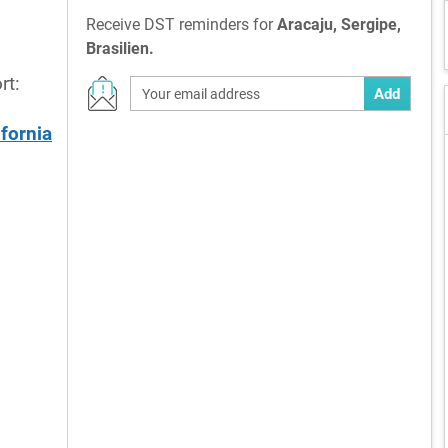
Receive DST reminders for
Aracaju, Sergipe,
Brasilien.
rt:
Add
ifornia