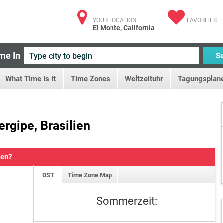
YOUR LOCATION
FAVORITES
El Monte, California
me In
S
What Time Is It
Time Zones
Weltzeituhr
Tagungsplane
ergipe, Brasilien
ien?
DST
Time Zone Map
Sommerzeit: