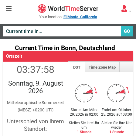
Your location:
El Monte, California
GO
Current Time in Bonn, Deutschland
Ortszeit
03:37:58
DST
Time Zone Map
Sonntag, 9. August
2026
Mitteleuropäische Sommerzeit
(MESZ) +0200 UTC
Startet Am März
Endet am Oktober
29, 2026 in 02:00
25, 2026 auf 03:00
Unterschied von Ihrem
Stellen Sie Ihre Uhr
Stellen Sie Ihre Uhr
um
wieder
Standort:
1 Stunde
1 Stunde