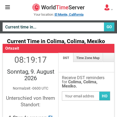
Your location:
El Monte, California
GO
Current Time in Colima, Colima, Mexiko
Ortszeit
08:19:17
DST
Time Zone Map
Sonntag, 9. August
2026
Receive DST reminders
for
Colima, Colima,
Mexiko.
Normalzeit -0600 UTC
HO
Unterschied von Ihrem
Standort: