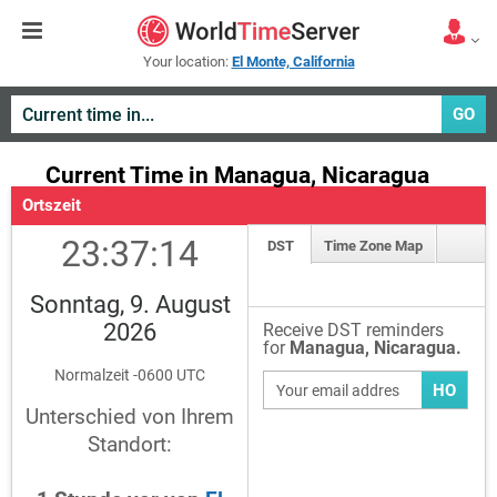
Your location:
El Monte, California
GO
Current Time in Managua, Nicaragua
Ortszeit
23:37:14
DST
Time Zone Map
Sonntag, 9. August
2026
Receive DST reminders
for
Managua, Nicaragua.
Normalzeit -0600 UTC
HO
Unterschied von Ihrem
Standort: