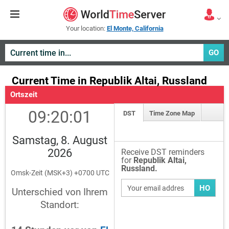
Your location:
El Monte, California
GO
Current Time in Republik Altai, Russland
Ortszeit
09:20:01
DST
Time Zone Map
Samstag, 8. August
2026
Receive DST reminders
for
Republik Altai,
Russland.
Omsk-Zeit (MSK+3) +0700 UTC
HO
Unterschied von Ihrem
Standort: