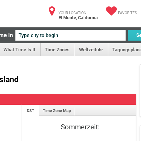
YOUR LOCATION
FAVORITES
El Monte, California
me In
S
What Time Is It
Time Zones
Weltzeituhr
Tagungsplane
sland
DST
Time Zone Map
Sommerzeit: