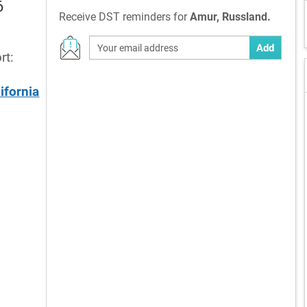
6
Receive DST reminders for
Amur, Russland.
Add
rt:
ifornia