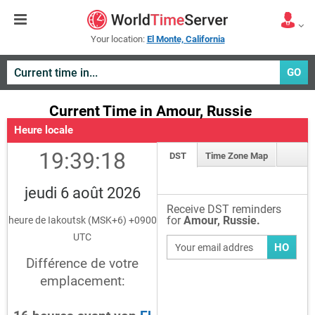
Your location:
El Monte, California
GO
Current Time in Amour, Russie
Heure locale
19:39:18
DST
Time Zone Map
jeudi 6 août 2026
Receive DST reminders
for
Amour, Russie.
heure de Iakoutsk (MSK+6) +0900
UTC
HO
Différence de votre
emplacement: