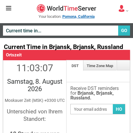
Your location:
Pomona, California
GO
Current Time in Brjansk, Brjansk, Russland
Ortszeit
11:03:07
DST
Time Zone Map
Samstag, 8. August
2026
Receive DST reminders
for
Brjansk, Brjansk,
Russland.
Moskauer Zeit (MSK) +0300 UTC
HO
Unterschied von Ihrem
Standort: