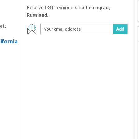
Receive DST reminders for
Leningrad,
Russland.
rt:
Add
ifornia