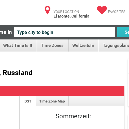
YOUR LOCATION
FAVORITES
El Monte, California
me In
S
What Time Is It
Time Zones
Weltzeituhr
Tagungsplane
, Russland
DST
Time Zone Map
Sommerzeit: