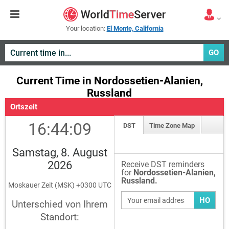
Your location:
El Monte, California
GO
Current Time in Nordossetien-Alanien,
Russland
Ortszeit
16:44:09
DST
Time Zone Map
Samstag, 8. August
2026
Receive DST reminders
for
Nordossetien-Alanien,
Russland.
Moskauer Zeit (MSK) +0300 UTC
HO
Unterschied von Ihrem
Standort: