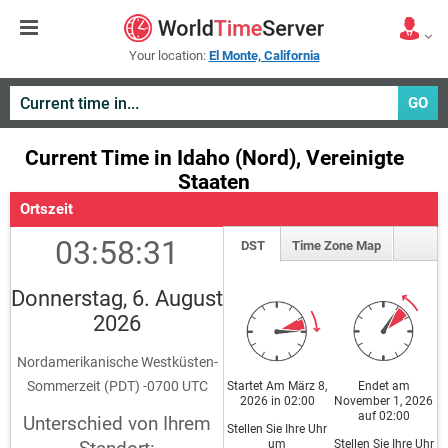
Your location:
El Monte, California
GO
Current Time in Idaho (Nord), Vereinigte
Staaten
Ortszeit
03:58:31
DST
Time Zone Map
Donnerstag, 6. August
2026
Nordamerikanische Westküsten-
Sommerzeit (PDT) -0700 UTC
Startet Am März 8,
Endet am
2026 in 02:00
November 1, 2026
auf 02:00
Unterschied von Ihrem
Stellen Sie Ihre Uhr
um
Stellen Sie Ihre Uhr