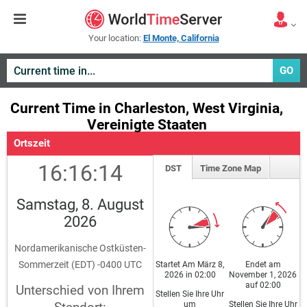
Your location:
El Monte, California
GO
Current Time in Charleston, West Virginia,
Vereinigte Staaten
Ortszeit
16:16:14
DST
Time Zone Map
Samstag, 8. August
2026
Nordamerikanische Ostküsten-
Sommerzeit (EDT) -0400 UTC
Startet Am März 8,
Endet am
2026 in 02:00
November 1, 2026
auf 02:00
Unterschied von Ihrem
Stellen Sie Ihre Uhr
um
Stellen Sie Ihre Uhr