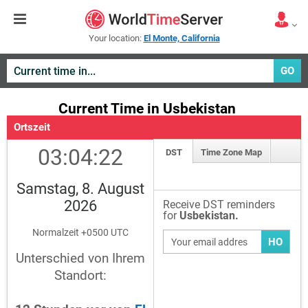
Your location:
El Monte, California
GO
Current Time in Usbekistan
Ortszeit
03:04:22
DST
Time Zone Map
Samstag, 8. August
2026
Receive DST reminders
for
Usbekistan.
Normalzeit +0500 UTC
HO
Unterschied von Ihrem
Standort: