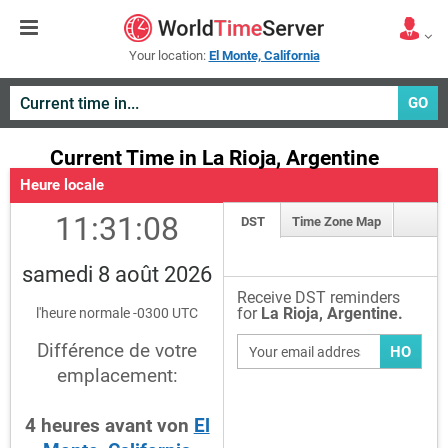
Your location:
El Monte, California
GO
Current Time in La Rioja, Argentine
Heure locale
11:31:09
DST
Time Zone Map
samedi 8 août 2026
Receive DST reminders
for
La Rioja, Argentine.
l'heure normale -0300 UTC
Différence de votre
HO
emplacement:
4
heures
avant
von
El