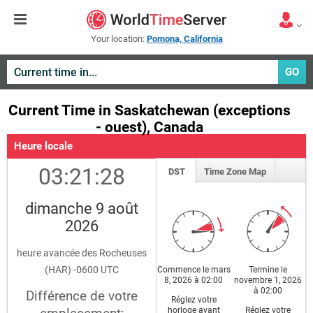
Your location:
Pomona, California
GO
Current Time in Saskatchewan (exceptions
- ouest), Canada
Heure locale
03:21:28
DST
Time Zone Map
dimanche 9 août
2026
heure avancée des Rocheuses
(HAR) -0600 UTC
Commence le mars
Termine le
8, 2026 à 02:00
novembre 1, 2026
à 02:00
Différence de votre
Réglez votre
horloge avant
Réglez votre