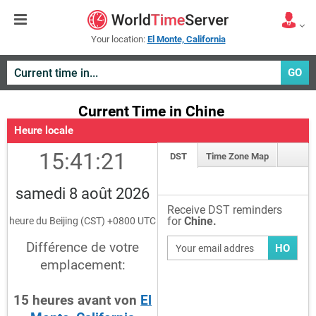
Your location:
El Monte, California
GO
Current Time in Chine
Heure locale
15:41:22
DST
Time Zone Map
samedi 8 août 2026
Receive DST reminders
for
Chine.
heure du Beijing (CST) +0800 UTC
Différence de votre
HO
emplacement:
15
heures
avant
von
El