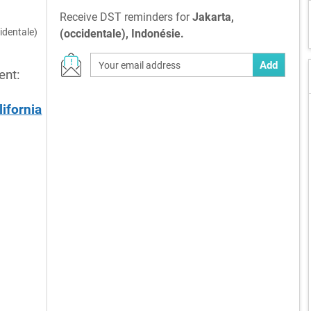
Receive DST reminders for
Jakarta,
identale)
(occidentale), Indonésie.
Add
ent:
lifornia