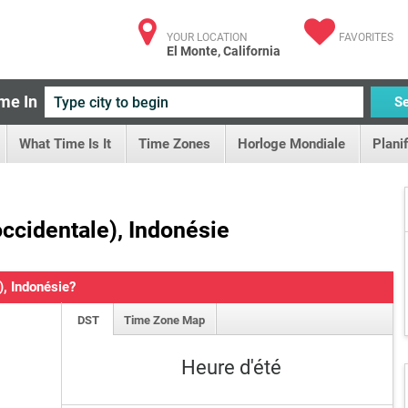
YOUR LOCATION
FAVORITES
El Monte, California
me In
S
What Time Is It
Time Zones
Horloge Mondiale
Plani
occidentale), Indonésie
), Indonésie?
DST
Time Zone Map
Heure d'été