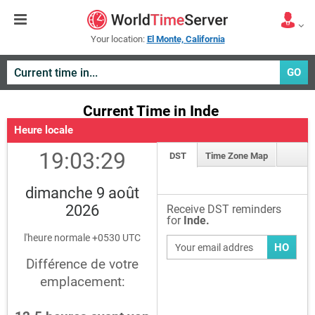
Your location:
El Monte, California
GO
Current Time in Inde
Heure locale
19:03:29
DST
Time Zone Map
dimanche 9 août
2026
Receive DST reminders
for
Inde.
l'heure normale +0530 UTC
HO
Différence de votre
emplacement: