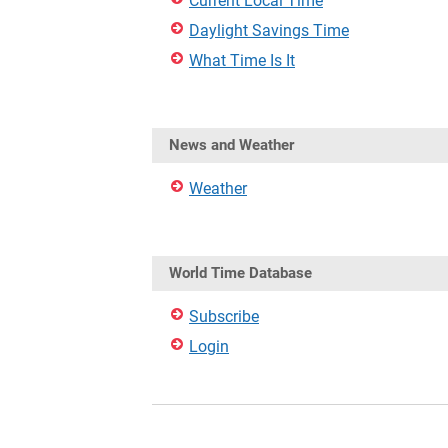
Current Local Time
Daylight Savings Time
What Time Is It
News and Weather
Weather
World Time Database
Subscribe
Login