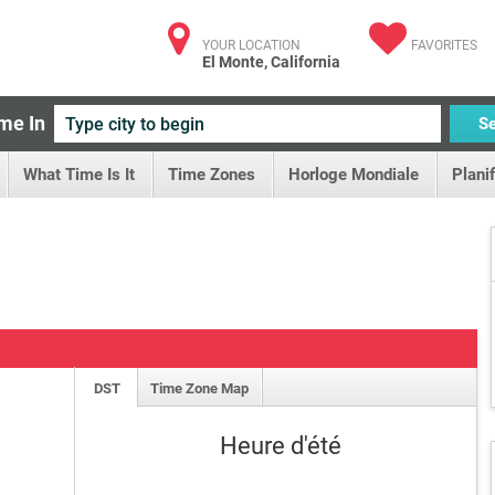
YOUR LOCATION
FAVORITES
El Monte, California
me In
S
What Time Is It
Time Zones
Horloge Mondiale
Plani
DST
Time Zone Map
Heure d'été