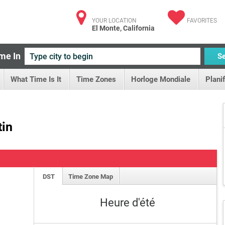
YOUR LOCATION
FAVORITES
El Monte, California
me In
S
What Time Is It
Time Zones
Horloge Mondiale
Plani
tin
DST
Time Zone Map
Heure d'été