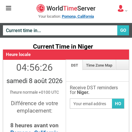
Your location:
Pomona, California
GO
Current Time in Niger
Heure locale
04:56:26
DST
Time Zone Map
samedi 8 août 2026
Receive DST reminders
for
Niger.
l'heure normale +0100 UTC
Différence de votre
HO
emplacement:
8
heures
avant
von